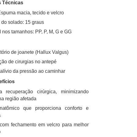
s Técnicas
Espuma macia, tecido e velcro
 do solado: 15 graus
l nos tamanhos: PP, P, M, G e GG
ório de joanete (Hallux Valgus)
ão de cirurgias no antepé
 alívio da pressão ao caminhar
efícios
a recuperação cirúrgica, minimizando
na região afetada
natômico que proporciona conforto e
a
 com fechamento em velcro para melhor
o