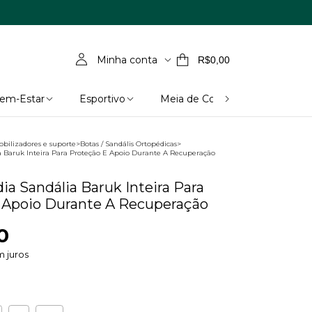
Minha conta
R$0,00
Bem-Estar
Esportivo
Meia de Compressão
obilizadores e suporte
>
Botas / Sandális Ortopédicas
>
a Baruk Inteira Para Proteção E Apoio Durante A Recuperação
ia Sandália Baruk Inteira Para
 Apoio Durante A Recuperação
0
 juros