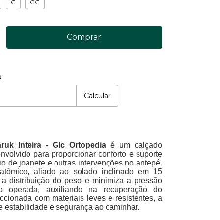
G
GG
o
P:
Mudar CEP
Calcular
ruk Inteira - Glc Ortopedia
é um calçado
nvolvido para proporcionar conforto e suporte
io de joanete e outras intervenções no antepé.
atômico, aliado ao solado inclinado em 15
 a distribuição do peso e minimiza a pressão
o operada, auxiliando na recuperação do
ccionada com materiais leves e resistentes, a
e estabilidade e segurança ao caminhar.