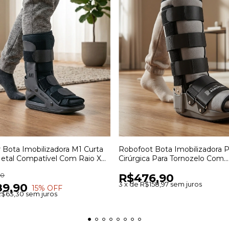
 Bota Imobilizadora M1 Curta
Robofoot Bota Imobilizadora P
tal Compatível Com Raio X
Cirúrgica Para Tornozelo Com
mobilização
Estabilização E Proteção
00
R$476,90
3
x
de
R$158,97
sem juros
89,90
15
% OFF
R$63,30
sem juros