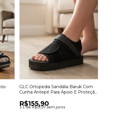
ós-
GLC Ortopedia Sandália Baruk Com
Shimpax Bota
Cunha Antepé Para Apoio E Proteção
Super Leve Pa
Durante A Recuperação
Estabilização 
R$155,90
R$132,00
3
x
de
R$51,97
sem juros
3
x
de
R$44,00