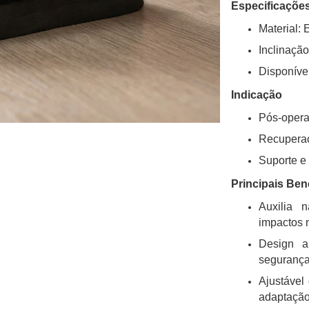
Especificaçõe
Material: 
Inclinação
Disponíve
Indicação
Pós-operat
Recuperaç
Suporte e
Principais Ben
Auxilia n
impactos 
Design a
seguranç
Ajustável
adaptaçã