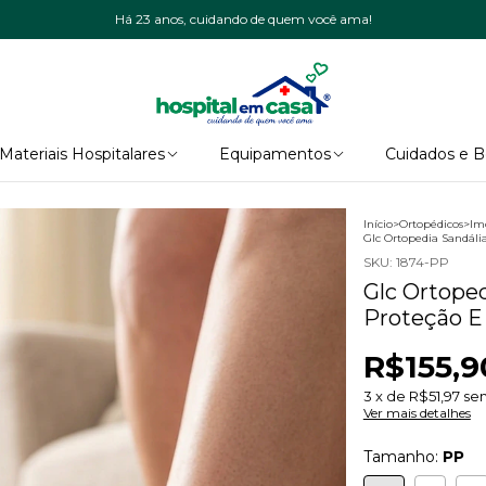
Há 23 anos, cuidando de quem você ama!
Materiais Hospitalares
Equipamentos
Cuidados e 
Início
>
Ortopédicos
>
Im
Glc Ortopedia Sandáli
SKU:
1874-PP
Glc Ortoped
Proteção E
R$155,9
3
x de
R$51,97
sem
Ver mais detalhes
Tamanho:
PP