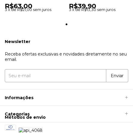
R$63,00
R$39,90
a Pele
3
x
de
R$21,00
sem juros
3
x
de
R$13,30
sem juros
Newsletter
Receba ofertas exclusivas e novidades diretamente no seu
email.
Informações
Categorias
Métodos de envio