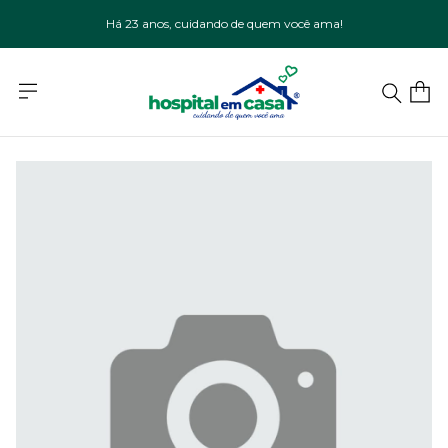
Há 23 anos, cuidando de quem você ama!