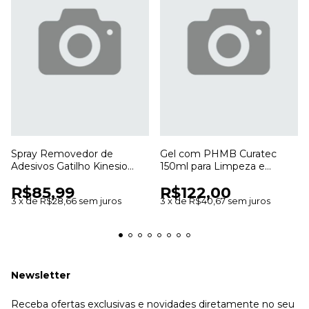
Spray Removedor de
Gel com PHMB Curatec
Adesivos Gatilho Kinesio
150ml para Limpeza e
200ml para Curativos e
Hidratação de Feridas
R$85,99
R$122,00
Bandagens
3
x
de
R$28,66
sem juros
3
x
de
R$40,67
sem juros
Newsletter
Receba ofertas exclusivas e novidades diretamente no seu