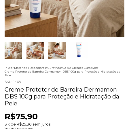
Início
>
Materiais Hospitalares
>
Curativos
>
Géis e Cremes Curativos
>
Creme Protetor de Barreira Dermamon DBS 100g para Proteção e Hidratação da
Pele
SKU:
1468
Creme Protetor de Barreira Dermamon
DBS 100g para Proteção e Hidratação da
Pele
R$75,90
3
x de
R$25,30
sem juros
Ver mais detalhes