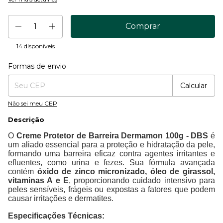
14
disponíveis
Formas de envio
Entregas para o CEP:
Mudar CEP
Calcular
Não sei meu CEP
Descrição
O
Creme Protetor de Barreira Dermamon 100g - DBS
é
um aliado essencial para a proteção e hidratação da pele,
formando uma barreira eficaz contra agentes irritantes e
efluentes, como urina e fezes. Sua fórmula avançada
contém
óxido de zinco micronizado, óleo de girassol,
vitaminas A e E
, proporcionando cuidado intensivo para
peles sensíveis, frágeis ou expostas a fatores que podem
causar irritações e dermatites.
Especificações Técnicas: