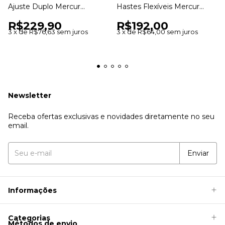
Ajuste Duplo Mercur
Hastes Flexíveis Mercur
BC0906 Suporte para
BC0081 Suporte Abdominal
R$229,90
R$192,00
Coluna
3
x
de
R$76,63
sem juros
3
x
de
R$64,00
sem juros
Newsletter
Receba ofertas exclusivas e novidades diretamente no seu
email.
Informações
Categorias
Métodos de envio