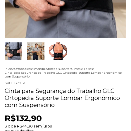
Início
>
Ortopédicos
>
Imobilizadores e suporte
>
Cintas e Faixas
>
Cinta para Segurança do Trabalho GLC Ortopedia Suporte Lombar Ergonômico
com Suspensório
SKU:
1879-P
Cinta para Segurança do Trabalho GLC
Ortopedia Suporte Lombar Ergonômico
com Suspensório
R$132,90
3
x de
R$44,30
sem juros
Ver mais detalhes