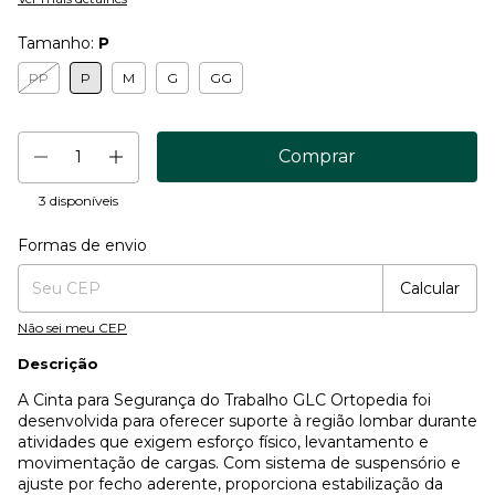
Tamanho:
P
PP
P
M
G
GG
3
disponíveis
Formas de envio
Entregas para o CEP:
Mudar CEP
Calcular
Não sei meu CEP
Descrição
A Cinta para Segurança do Trabalho GLC Ortopedia foi
desenvolvida para oferecer suporte à região lombar durante
atividades que exigem esforço físico, levantamento e
movimentação de cargas. Com sistema de suspensório e
ajuste por fecho aderente, proporciona estabilização da