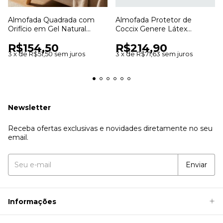
Almofada Quadrada com
Almofada Protetor de
Orifício em Gel Natural
Coccix Genere Látex
Home Care para Conforto e
Perfetto para Conforto e
R$154,50
R$214,90
Alívio de Pressão
Alívio ao Sentar
3
x
de
R$51,50
sem juros
3
x
de
R$71,63
sem juros
Newsletter
Receba ofertas exclusivas e novidades diretamente no seu
email.
Informações